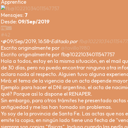
Apprentice
Mensajes:
7
Desde:
09/Sep/2019
#42
•
09/Sep/2019, 16:58
•
Editado por
fb@102210340115477
Escrito originalmente por
@tavillo1980
Escrito originalmente por fb@10221034011547757
Hola a todos, estoy en la misma situación, en el mail 
de 30 días, pero no puedo encontrar ninguna otra inf
aclara nada al respecto. Alguien tuvo alguna experien
Mirá: el tema de la vigencia de un acta depende mayor
Ejemplo: para hacer el DNI argentino, el acta de naci
qué? Porque así lo dispone el RENAPER.
Sin embargo, para otros trámites he presentado acta
antigüedad y me las han tomado sin problemas.
Yo soy de la provincia de Santa Fe. Las actas que nos em
emite la copia, en ningún lado tiene una fecha de "ven
siempre son copias "físicas". Incluso cuando las pedís on