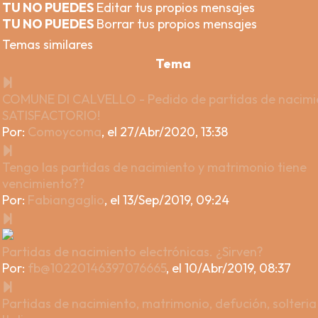
TU NO PUEDES
Editar tus propios mensajes
TU NO PUEDES
Borrar tus propios mensajes
Temas similares
Tema
COMUNE DI CALVELLO - Pedido de partidas de nacimi
SATISFACTORIO!
Por:
Comoycoma
,
el 27/Abr/2020, 13:38
Tengo las partidas de nacimiento y matrimonio tiene
vencimiento??
Por:
Fabiangaglio
,
el 13/Sep/2019, 09:24
Partidas de nacimiento electrónicas. ¿Sirven?
Por:
fb@10220146397076665
,
el 10/Abr/2019, 08:37
Partidas de nacimiento, matrimonio, defución, solteria