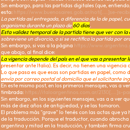
Sin embargo, para las partidas digitales (que, entiendo,
esto:
https://www.buenosaires.gob.ar/noti[....]se-reci
La partida así entregada, a diferencia de la de papel, cu
organismo durante un plazo de
60 días
.
Esta validez temporal de la partida tiene que ver con la
sobreviene un divorcio, o si se rectifica la partida por or
Sin embargo, si vas a la página
https://www.argentina.g
que abajo, al final dice:
La vigencia depende del país en el que vas a presentar l
presentar ante Italia). Es decir, no tienen una vigencia 
Lo que pasa es que esas son partidas en papel, como di
envía por correo postal al domicilio que el solicitante in
En este mismo post, en los primeros mensajes, vas a ver
timbrada:
https://italoargentinos.com.ar/2130[....]s-
Sin embargo, en los siguientes mensajes, vas a a ver 
más de diez años de antigüedad, y se las tomaron.
El problema más "grave" lo tenés con las actas que ya hi
de la traducción. Porque el traductor, cuando abrocha l
argentina y mitad en la traducción, y también firma c