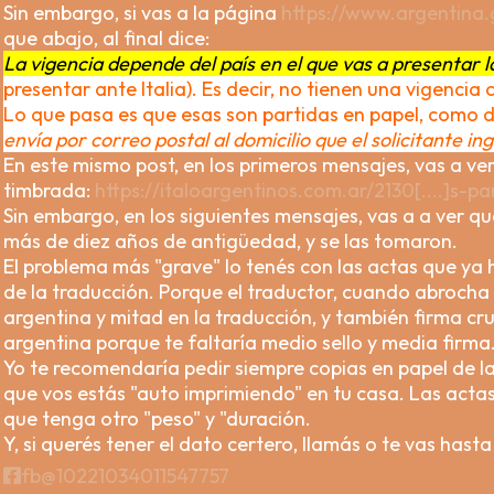
Sin embargo, si vas a la página
https://www.argentina.g
que abajo, al final dice:
La vigencia depende del país en el que vas a presentar l
presentar ante Italia). Es decir, no tienen una vigencia 
Lo que pasa es que esas son partidas en papel, como di
envía por correo postal al domicilio que el solicitante in
En este mismo post, en los primeros mensajes, vas a ver
timbrada:
https://italoargentinos.com.ar/2130[....]s-
Sin embargo, en los siguientes mensajes, vas a a ver 
más de diez años de antigüedad, y se las tomaron.
El problema más "grave" lo tenés con las actas que ya hi
de la traducción. Porque el traductor, cuando abrocha l
argentina y mitad en la traducción, y también firma c
argentina porque te faltaría medio sello y media firma
Yo te recomendaría pedir siempre copias en papel de las 
que vos estás "auto imprimiendo" en tu casa. Las actas e
que tenga otro "peso" y "duración.
Y, si querés tener el dato certero, llamás o te vas has
fb@10221034011547757