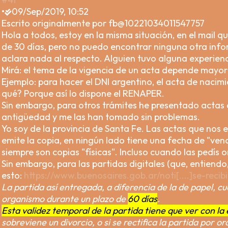
•
09/Sep/2019, 10:52
Escrito originalmente por fb@10221034011547757
Hola a todos, estoy en la misma situación, en el mail 
de 30 días, pero no puedo encontrar ninguna otra inf
aclara nada al respecto. Alguien tuvo alguna experien
Mirá: el tema de la vigencia de un acta depende mayor
Ejemplo: para hacer el DNI argentino, el acta de naci
qué? Porque así lo dispone el RENAPER.
Sin embargo, para otros trámites he presentado acta
antigüedad y me las han tomado sin problemas.
Yo soy de la provincia de Santa Fe. Las actas que nos em
emite la copia, en ningún lado tiene una fecha de "ven
siempre son copias "físicas". Incluso cuando las pedís on
Sin embargo, para las partidas digitales (que, entiendo,
esto:
https://www.buenosaires.gob.ar/noti[....]se-reci
La partida así entregada, a diferencia de la de papel, cu
organismo durante un plazo de
60 días
.
Esta validez temporal de la partida tiene que ver con la
sobreviene un divorcio, o si se rectifica la partida por or