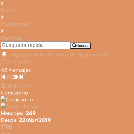
Foros
Ciudadanía
Partidas
Buscar
¿Vigencia de las Partidas de Nacimiento?
Responder
42 Mensajes
1
2
3
tavillo1980
Comissario
Mensajes:
269
Desde:
22/Abr/2019
#41