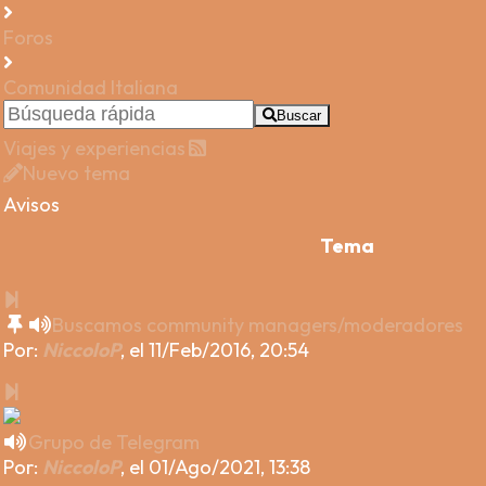
Foros
Comunidad Italiana
Buscar
Viajes y experiencias
Nuevo tema
Avisos
Tema
Buscamos community managers/moderadores
Por:
NiccoloP
,
el 11/Feb/2016, 20:54
Grupo de Telegram
Por:
NiccoloP
,
el 01/Ago/2021, 13:38