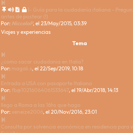
1- Guía para la ciudadanía italiana - Pregu
antes de postear (!)
Por:
NiccoloP
,
el 23/May/2015, 03:39
Viajes y experiencias
Tema
¿como sacar ciudadania en Italia?
Por:
magali.s
,
el 22/Sep/2019, 10:18
Entrada a USA con pasaporte Italiano
Por:
fb@10216064061533647
,
el 19/Abr/2018, 14:13
llego a Roma a las 16hs que hago
Por:
xeneize2006
,
el 20/Nov/2016, 23:01
Consulta por solvencia económica en residencia para vi