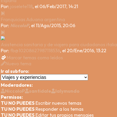
España
Por:
joselete118
,
el 06/Feb/2017, 14:21
Franquicias Aduana argentina
Por:
NiccoloP
,
el 11/Ago/2015, 20:06
Asistencia sanitaria y de viajero para ciudadanos itali
Por:
fb@10208627987118536
,
el 20/Ene/2016, 13:22
Marcar temas como leídos
Nuevo tema
Ir al subforo:
Moderadores:
NiccoloP
santidale
lalymundo
Permisos:
TU NO PUEDES
Escribir nuevos temas
TU NO PUEDES
Responder a los temas
TU NO PUEDES
Editar tus propios mensajes